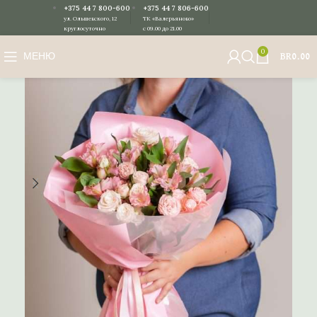
+375 44 7 800-600
+375 44 7 806-600
ул. Ольшевского, 12
ТК «Валерьяново»
круглосуточно
с 09.00 до 21.00
0
МЕНЮ
BR
0.00