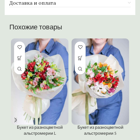
Доставка и оплата
Похожие товары
К
Букет из разноцветной
Букет из разноцветной
«
альстромерии L
альстромерии S