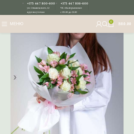
+375 44 7 800-600
+375 44 7 806-600
ул. Ольшевского, 12
ТК «Валерьяново»
круглосуточно
с 09.00 до 21.00
0
МЕНЮ
BR
0.00