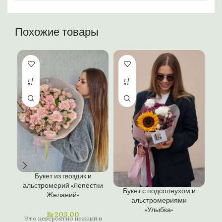
Похожие товары
Б
Букет из гвоздик и
альстромерий «Лепестки
Букет с подсолнухом и
Желаний»
альстромериями
«Улыбка»
Br
203.00
Это невероятно нежный и