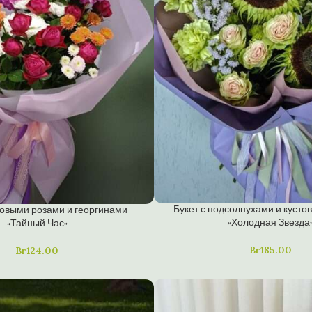
Букет с подсолнухами и куст
стовыми розами и георгинами
«Холодная Звезда
«Тайный Час»
Br
185.00
Br
124.00