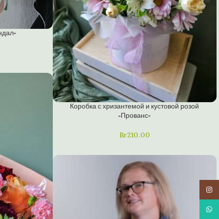
ндал»
Коробка с хризантемой и кустовой розой
«Прованс»
Br
210.00
Insta
What