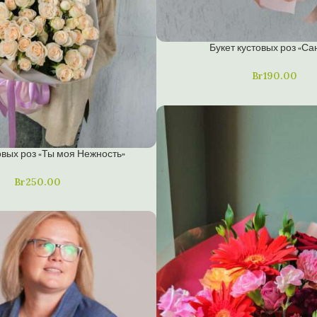
Букет кустовых роз «Са
Br
190.00
овых роз «Ты моя Нежность»
Br
250.00