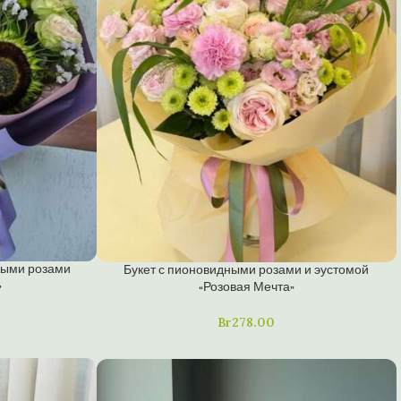
овыми розами
Букет с пионовидными розами и эустомой
»
«Розовая Мечта»
Br
278.00