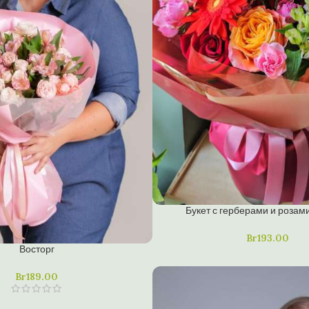
Букет с герберами и розам
Br
193.00
Восторг
Br
189.00