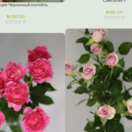
Симпатия S
ция Черничный коктейль
Br
115.00
Br
310.00