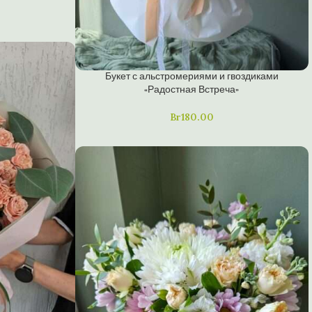
Букет с альстромериями и гвоздиками
«Радостная Встреча»
Br
180.00