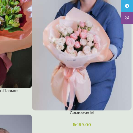
Tele
Viber
и «Пламя»
Симпатия М
Br
199.00