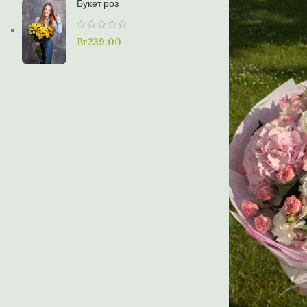
Букет роз
Br
239.00