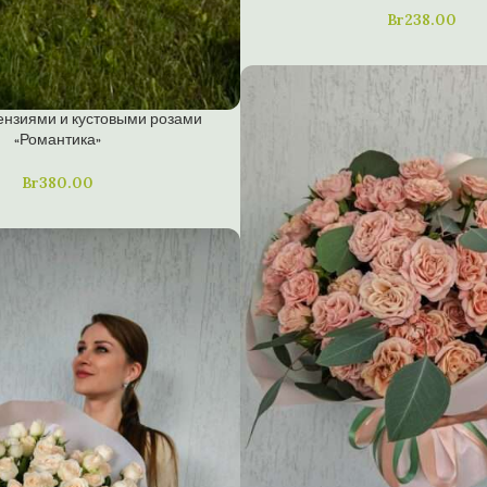
Br
238.00
тензиями и кустовыми розами
«Романтика»
Br
380.00