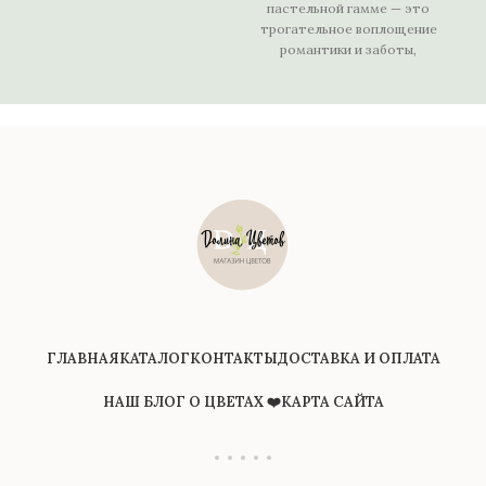
воздушный и чувственный
пастельной гамме — это
трогательное воплощение
п
романтики и заботы,
которое словно создано
с
для самых теплых
моментов. Крупные
к
пе
п
к
ГЛАВНАЯ
КАТАЛОГ
КОНТАКТЫ
ДОСТАВКА И ОПЛАТА
НАШ БЛОГ О ЦВЕТАХ ❤️
КАРТА САЙТА