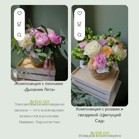
Композиция с пионами
К
«Дыхание Лета»
Br
150.00
Элегантная композиция из
Д
Композиция с розами и
пионов — это воплощение
гвоздикой «Цветущий
нежности и роскоши.
о
Сад»
Пышные, бархатистые
н
бутоны, обрамленные
н
Br
138.00
сочной зеленью, создают
Изящная композиция в