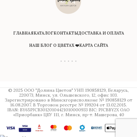
сохранением общего
сезона по некоторым
настроения и
видам сортов, флорист
коммерческой стоимости
может производить
к
работы, заявленной на
равнозначную замену с
сайте.
сохранением общего
ГЛАВНАЯ
КАТАЛОГ
КОНТАКТЫ
ДОСТАВКА И ОПЛАТА
настроения и
коммерческой стоимости
работы, заявленной на
НАШ БЛОГ О ЦВЕТАХ ❤️
КАРТА САЙТА
сайте.
© 2025 ООО "Долина Цветов" УНП 190858129, Беларусь,
220073, Минск, ул. Ольшевского, 12, офис 103.
Зарегистрировано в Минскгорисполкоме № 190858129 от
16.08.2007. В Торговом реестре № 199204 от 13.02.2015.
IBAN: BY65PJCB30120104421010000933 BIC: PJCBBY2X ОАО
«Приорбанк» ЦБУ 111, г. Минск, пр-т. Машерова, 40