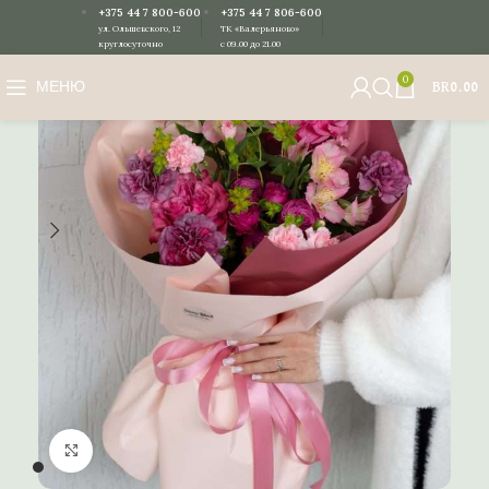
+375 44 7 800-600
+375 44 7 806-600
ул. Ольшевского, 12
ТК «Валерьяново»
круглосуточно
с 09.00 до 21.00
0
МЕНЮ
BR
0.00
Нажмите, чтобы увеличить