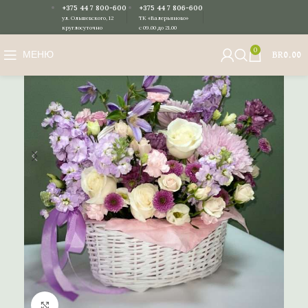
+375 44 7 800-600
+375 44 7 806-600
ул. Ольшевского, 12
ТК «Валерьяново»
круглосуточно
с 09.00 до 21.00
0
МЕНЮ
BR
0.00
Нажмите, чтобы увеличить