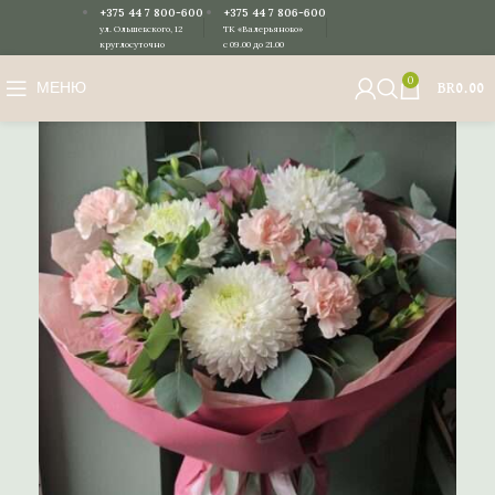
+375 44 7 800-600
+375 44 7 806-600
ул. Ольшевского, 12
ТК «Валерьяново»
круглосуточно
с 09.00 до 21.00
0
МЕНЮ
BR
0.00