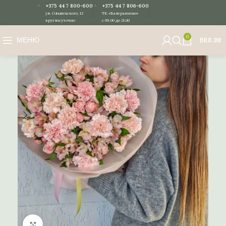
+375 44 7 800-600
+375 44 7 806-600
ул. Ольшевского, 12
ТК «Валерьяново»
круглосуточно
с 09.00 до 21.00
0
МЕНЮ
BR
0.00
Нажмите, чтобы увеличить