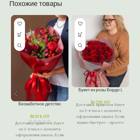
Похожие товары
Букет из розы Бордо L
Br
219.00
Беззаботное детство
Доставка: привезем букет
за 2-4 часа с момента
Br
124.00
оформления заказа. Если
нужно быстрее – просто
Доставка: привезем букет
напишите или позвоните
за 2-4 часа с момента
нам и мы предложим
оформления заказа. Если