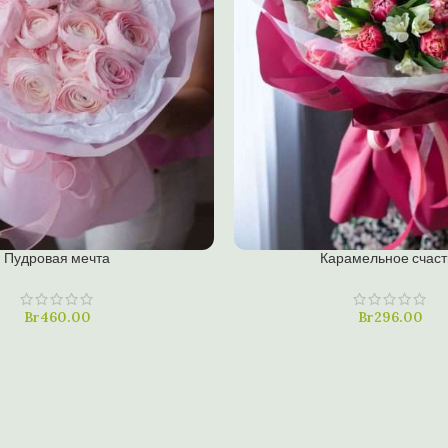
В КОРЗИНУ
Пудровая мечта
Карамельное счаст
ин клик
Купить в один клик
Br
460.00
Br
296.00