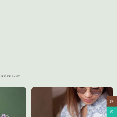
ы
 и близких
Insta
What