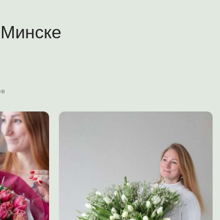
 Минске
ов