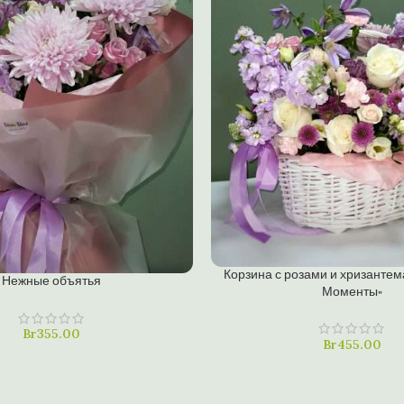
В КОРЗИНУ
Корзина с розами и хризанте
Нежные объятья
Моменты»
Купить в один клик
ин клик
Br
355.00
Br
455.00