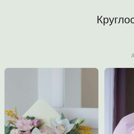
Кругло
Д